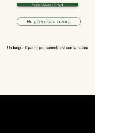
Voglio visitare il RNLN
Ho già visitato la zona
Un luogo di pace, per connettersi con la natura
C O N T A C T O
Formulario de
suscripción/Subscri
ption form