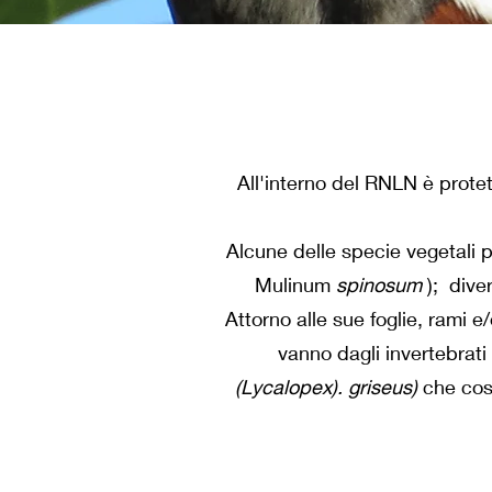
All'interno del RNLN è prote
Alcune delle specie vegetali
Mulinum
spinosum
);
dive
Attorno alle sue foglie, rami e/
vanno dagli invertebrati (
(Lycalopex). griseus)
che cost