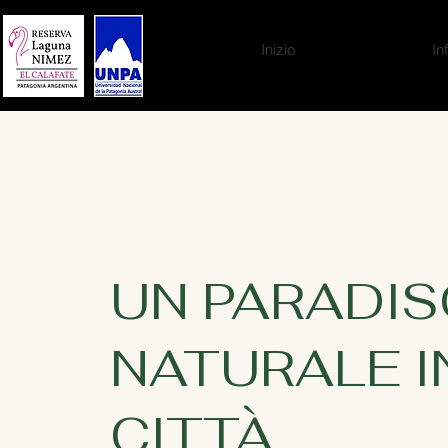
Inizio
In
UN PARADI
NATURALE I
CITTÀ