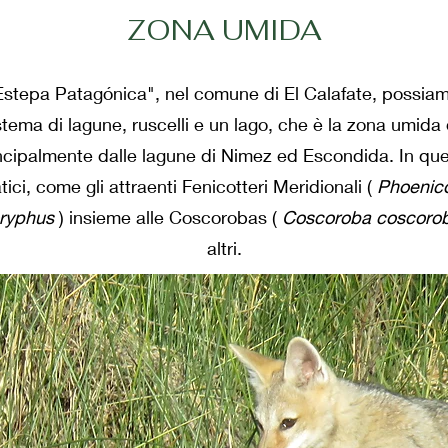
ZONA UMIDA
 "Estepa Patagónica", nel comune di El Calafate, possia
stema di lagune, ruscelli e un lago, che è la zona umida d
incipalmente dalle lagune di Nimez ed Escondida. In qu
ici, come gli attraenti Fenicotteri Meridionali (
Phoenico
ryphus
) insieme alle Coscorobas (
Coscoroba coscoro
altri.