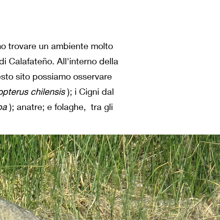
mo trovare un ambiente molto
i Calafateño. All'interno della
esto sito possiamo osservare
pterus chilensis
); i Cigni dal
ba
); anatre; e folaghe, tra gli