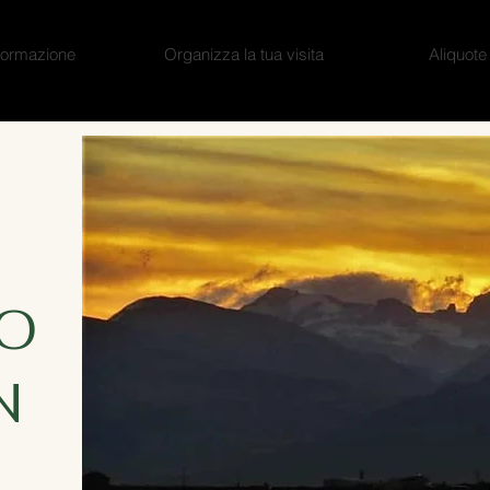
formazione
Organizza la tua visita
Aliquote
SO
N