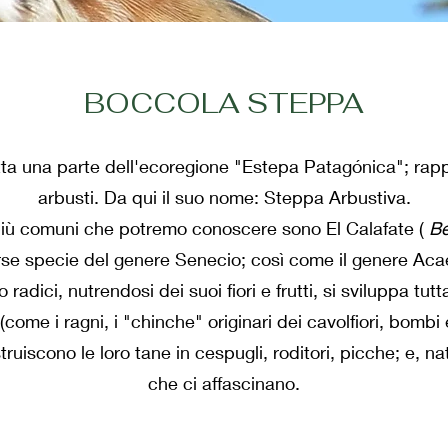
BOCCOLA STEPPA
tta una parte dell'ecoregione "Estepa Patagónica"; ra
arbusti. Da qui il suo nome: Steppa Arbustiva.
 più comuni che potremo conoscere sono El Calafate (
Be
rse specie del genere Senecio; così come il genere Acae
o radici, nutrendosi dei suoi fiori e frutti, si sviluppa tut
come i ragni, i "chinche" originari dei cavolfiori, bombi e 
ruiscono le loro tane in cespugli, roditori, picche; e, nat
che ci affascinano.