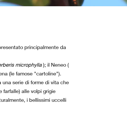
ppresentato principalmente da
rberis microphylla
); il Neneo (
na (le famose "cartoline").
ta una serie di forme di vita che
farfalle) alle volpi grigie
uralmente, i bellissimi uccelli