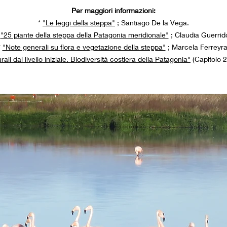
Per maggiori informazioni:
*
"Le leggi della steppa"
; Santiago De la Vega.
*
"25 piante della steppa della Patagonia meridionale"
; Claudia Guerrid
*
"Note generali su flora e vegetazione della steppa"
; Marcela Ferreyra
li dal livello iniziale. Biodiversità costiera della Patagonia"
(Capitolo 2