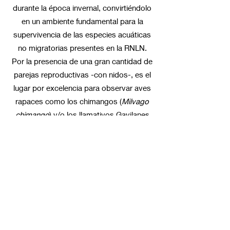
durante la época invernal, convirtiéndolo
en un ambiente fundamental para la
supervivencia de las especies acuáticas
no migratorias presentes en la RNLN.
Por la presencia de una gran cantidad de
parejas reproductivas -con nidos-, es el
lugar por excelencia para observar aves
rapaces como los chimangos (
Milvago
chimango
) y/o los llamativos Gavilanes
cenicientos (
Circus cinereus
). Es también
el hábitat de la especial y esquiva
Gallineta chica (Rallus antarticus), ave
vulnerable a nivel mundial, que habita en
pocos sitios en el planeta.