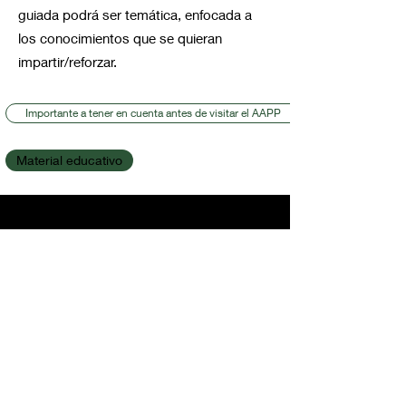
guiada podrá ser temática, enfocada a
los conocimientos que se quieran
impartir/reforzar.
Importante a tener en cuenta antes de visitar el AAPP
Material educativo
C O N T A C T O
Formulario de
suscripción/Subscri
ption form