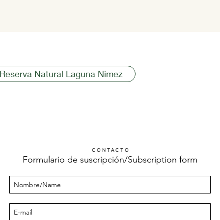
 Reserva Natural Laguna Nimez
C O N T A C T O
Formulario de suscripción/Subscri
ption form