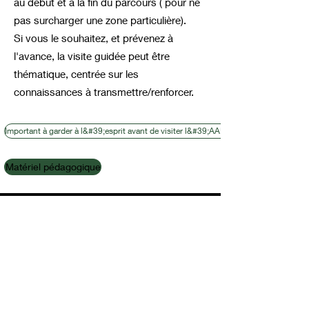
au début et à la fin du parcours ( pour ne
pas surcharger une zone particulière).
Si vous le souhaitez, et prévenez à
l'avance, la visite guidée peut être
thématique, centrée sur les
connaissances à transmettre/renforcer.
Important à garder à l&#39;esprit avant de visiter l&#39;AAPP
Matériel pédagogique
C O N T A C T O
Formulario de
suscripción/Subscri
ption form