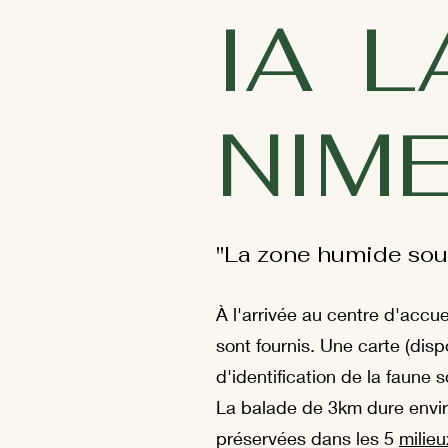
IA 
NIM
"La zone humide souti
À l'arrivée au centre d'accue
sont fournis. Une carte (disp
d'identification de la faune s
La balade de 3km dure enviro
préservées dans les 5
milieu