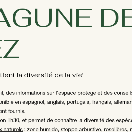
LAGUNE D
EZ
ent la diversité de la vie"
il, des informations sur l'espace protégé et des conseils 
onible en espagnol, anglais, portugais, français, alleman
ont fournis.
n 1h30, et permet de connaître la diversité des espèce
x naturels
: zone humide, steppe arbustive, roselières, r