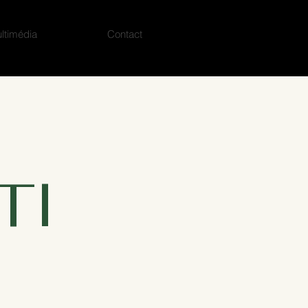
ltimédia
Contact
TI