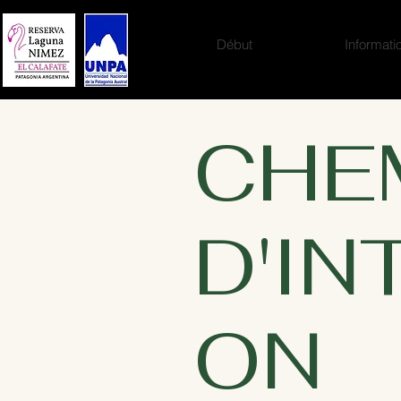
Début
Informati
CHE
D'IN
ON